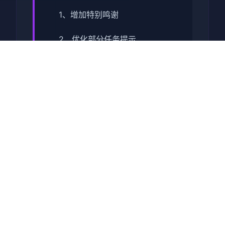
1、增加特别鸣谢
2、优化部分任务提示
3、修复角色眼球显示异常
4、修复玄霜部分体位显示异常
5、修复蛮女服务选项不消耗钱
币
6、优化蛮女服务钱币不足的提
示
7、优化部分动作穿模
V1.3.0 重大更新-2025-01-21