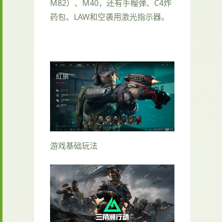
M82）、M40，还有手榴弹、C4炸
药包、LAW和空袭用激光指示器。
游戏基础玩法