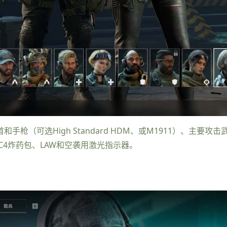
枪（可选High Standard HDM、或M1911）、主要攻击武
弹、C4炸药包、LAW和空袭用激光指示器。