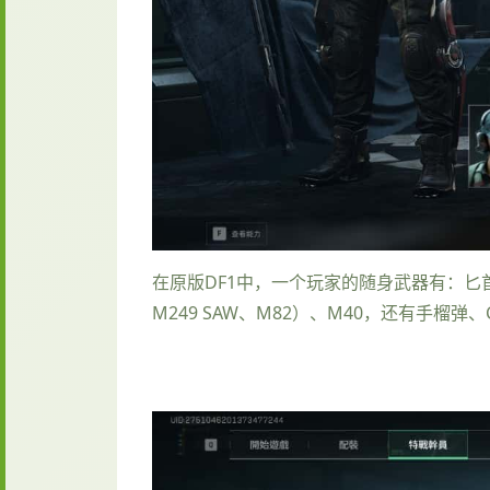
在原版DF1中，一个玩家的随身武器有：匕首和手
M249 SAW、M82）、M40，还有手榴