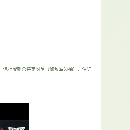
，逮捕或刺杀特定对象（如敌军领袖），保证