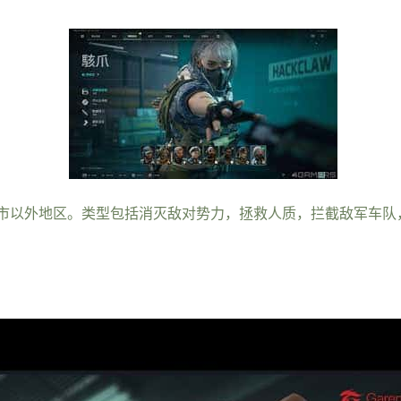
市以外地区。类型包括消灭敌对势力，拯救人质，拦截敌军车队